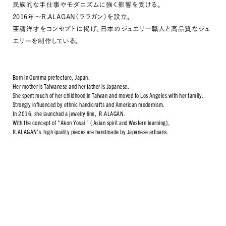
民族的な手仕事やモダニズムに強く影響を受ける。
2016年～R.ALAGAN（ララガン）を設立。
亜魂洋才をコンセプトに掲げ、日本のジュエリー職人と高品質なジュ
エリーを制作している。
Born in Gumma prefecture, Japan.
Her mother is Taiwanese and her father is Japanese.
She spent much of her childhood in Taiwan and moved to Los Angeles with her family.
Strongly influenced by ethnic handicrafts and American modernism.
In 2016, she launched a jewelry line, R.ALAGAN.
With the concept of "Akon Yosai " ( Asian spirit and Western learning),
R.ALAGAN's high quality pieces are handmade by Japanese artisans.