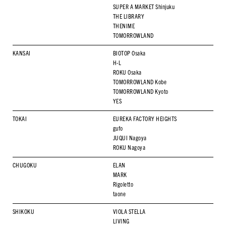
SUPER A MARKET Shinjuku
THE LIBRARY
THENIME
TOMORROWLAND
KANSAI
BIOTOP Osaka
H-L
ROKU Osaka
TOMORROWLAND Kobe
TOMORROWLAND Kyoto
YES
TOKAI
EUREKA FACTORY HEIGHTS
gufo
JUQUI Nagoya
ROKU Nagoya
CHUGOKU
ELAN
MARK
Rigoletto
taone
SHIKOKU
VIOLA STELLA
LIVING