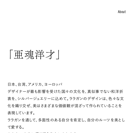
About
COLLECTION
ARTICLE
Philosopher
「亜魂洋才」
Otegami
KISSAKO
INFO
About
日本、台湾、アメリカ、ヨーロッパ
Stockist
デザイナーが最も影響を受けた国々の文化を、真似事でない和洋折
Material & Care
衷を、シルバージュエリーに込めて。ララガンのデザインは、色々な文
Return Policy
化を織り交ぜ、美はさまざまな価値観が混ざって作られていることを
News
表現しています。
Contact
ララガンを通して、多面性のある自分を肯定し、自分のルーツを美とし
ONLINE STORE
て愛する。