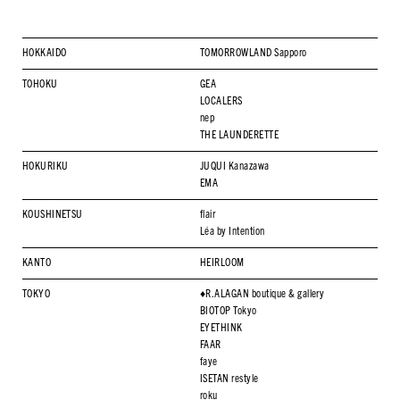
HOKKAIDO
TOMORROWLAND Sapporo
TOHOKU
GEA
LOCALERS
nep
THE LAUNDERETTE
HOKURIKU
JUQUI Kanazawa
EMA
KOUSHINETSU
flair
Léa by Intention
KANTO
HEIRLOOM
TOKYO
♦︎R.ALAGAN boutique & gallery
BIOTOP Tokyo
EYETHINK
FAAR
faye
ISETAN restyle
roku