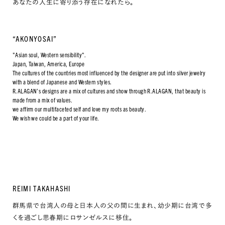
あなたの人生に寄り添う存在になれたら。
“AKONYOSAI”
"Asian soul, Western sensibility".
Japan, Taiwan, America, Europe
The cultures of the countries most influenced by the designer are put into silver jewelry
with a blend of Japanese and Western styles.
R.ALAGAN’s designs are a mix of cultures and show through R.ALAGAN, that beauty is
made from a mix of values.
we affirm our multifaceted self and love my roots as beauty.
We wish we could be a part of your life.
REIMI TAKAHASHI
群馬県で台湾人の母と日本人の父の間に生まれ、幼少期に台湾で多
くを過ごし思春期にロサンゼルスに移住。