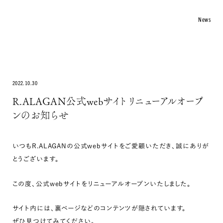
News
COLLECTION
ARTICLE
Philosopher
Otegami
2022.10.30
KISSAKO
R.ALAGAN公式webサイト リニューアルオープ
INFO
ンのお知らせ
About
Stockist
Material & Care
いつもR.ALAGANの公式webサイトをご愛顧いただき、誠にありが
Return Policy
とうございます。
News
Contact
この度、公式webサイトをリニューアルオープンいたしました。
ONLINE STORE
サイト内には、裏ページなどのコンテンツが隠されています。
ぜひ見つけてみてください。