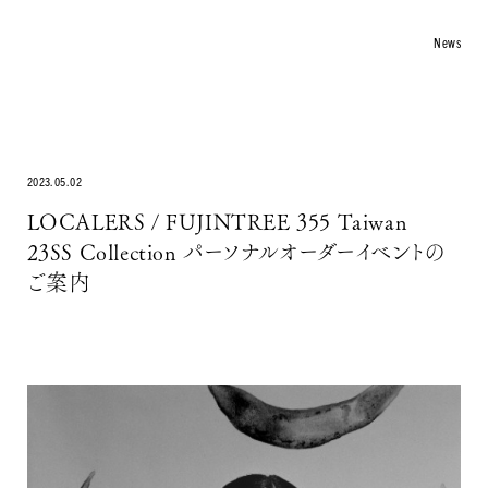
News
COLLECTION
ARTICLE
Philosopher
Otegami
2023.05.02
KISSAKO
LOCALERS / FUJINTREE 355 Taiwan
INFO
23SS Collection パーソナルオーダーイベントの
About
ご案内
Stockist
Material & Care
Return Policy
News
Contact
ONLINE STORE