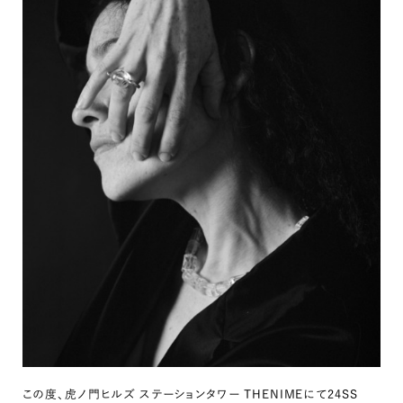
この度、虎ノ門ヒルズ ステーションタワー THENIMEにて24SS