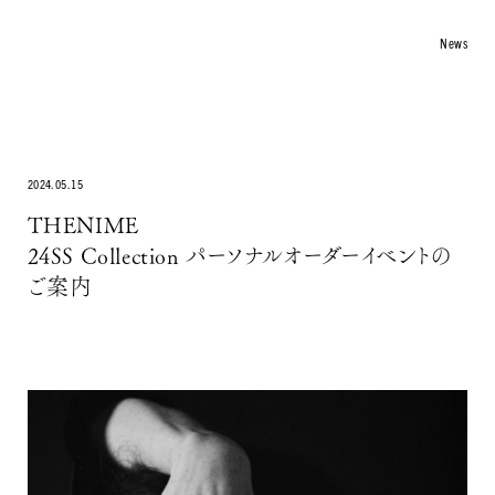
News
COLLECTION
ARTICLE
Philosopher
Otegami
2024.05.15
KISSAKO
THENIME
INFO
24SS Collection パーソナルオーダーイベントの
About
ご案内
Stockist
Material & Care
Return Policy
News
Contact
ONLINE STORE