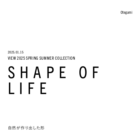
Otegami
COLLECTION
ARTICLE
Philosopher
2025.01.15
Otegami
VIEW 2025 SPRING SUMMER COLLECTION
KISSAKO
SHAPE OF
INFO
LIFE
About
Stockist
Material & Care
Return Policy
News
Contact
ONLINE STORE
自然が作り出した形